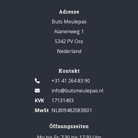
Adresse
Buts Meulepas
Alanenweg 1
5342 PV Oss
Nederland
Kontakt
+31 41 264 83 90
info@butsmeulepas.nl
KVK
17131493
MwSt
NL809482083B01
Öffnungszeiten
Mo bis Fr: 7:30 bis 17:30 Uhr