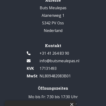
Adresse
Buts Meulepas
Alanenweg 1
5342 PV Oss
Nederland
Kontakt
+31 41 264 83 90
info@butsmeulepas.nl
KVK
17131493
MwSt
NL809482083B01
Öffnungszeiten
Mo bis Fr: 7:30 bis 17:30 Uhr
×
Samstag: 8:00 bis 14:00 Uhr