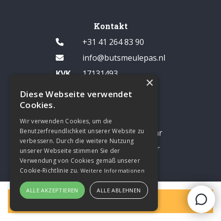
Kontakt
+31 41 264 83 90
info@butsmeulepas.nl
KVK
17131493
×
MwSt
NL809482083B01
Diese Webseite verwendet
Cookies.
Öffnungszeiten
Wir verwenden Cookies, um die
Benutzerfreundlichkeit unserer Website zu
Mo bis Fr: 7:30 bis 17:30 Uhr
verbessern. Durch die weitere Nutzung
Samstag: 8:00 bis 14:00 Uhr
unserer Webseite stimmen Sie der
Verwendung von Cookies gemäß unserer
Pause: 12:30 - 13:00 Uhr
Cookie-Richtlinie zu.
Weitere Informationen
Sonntags geschlossen
ALLE AKZEPTIEREN
ALLE ABLEHNEN
Filter