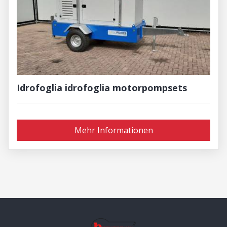
Idrofoglia idrofoglia motorpompsets
Mehr Informationen