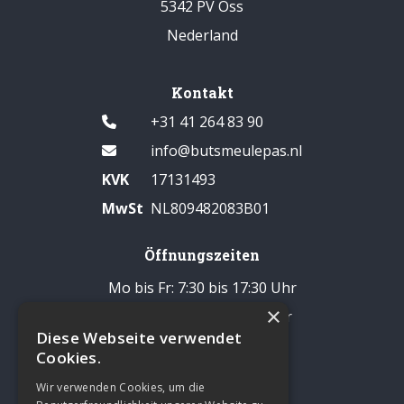
5342 PV Oss
Nederland
Kontakt
+31 41 264 83 90
info@butsmeulepas.nl
KVK
17131493
MwSt
NL809482083B01
Öffnungszeiten
Mo bis Fr: 7:30 bis 17:30 Uhr
×
Samstag: 8:00 bis 14:00 Uhr
Diese Webseite verwendet
Pause: 12:30 - 13:00 Uhr
Cookies.
Sonntags geschlossen
Wir verwenden Cookies, um die