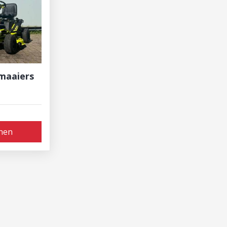
tmaaiers
nen