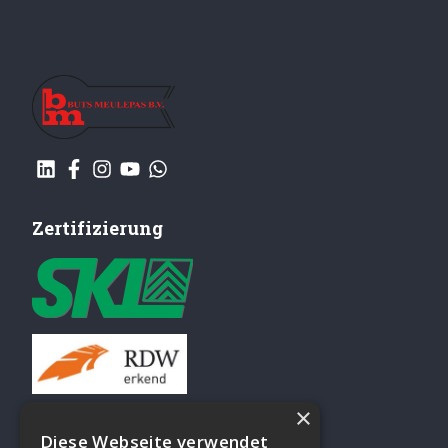
Zertifizierung
×
SKL Keuringen
Diese Webseite verwendet
Airco-testen