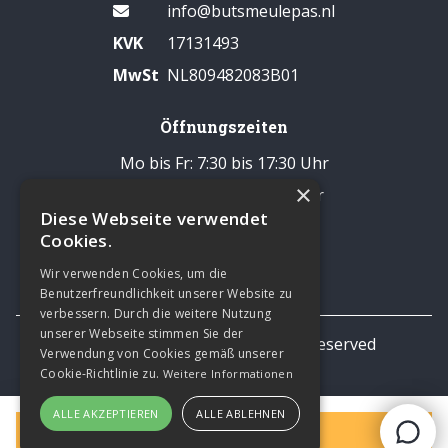
info@butsmeulepas.nl
KVK
17131493
MwSt
NL809482083B01
Öffnungszeiten
Mo bis Fr: 7:30 bis 17:30 Uhr
×
Samstag: 8:00 bis 14:00 Uhr
Diese Webseite verwendet
Pause: 12:30 - 13:00 Uhr
Cookies.
Sonntags geschlossen
Wir verwenden Cookies, um die
Benutzerfreundlichkeit unserer Website zu
verbessern. Durch die weitere Nutzung
unserer Webseite stimmen Sie der
© 2026 TNL Business All rights reserved
Verwendung von Cookies gemäß unserer
Privacy statement
Cookie-Richtlinie zu.
Weitere Informationen
ALLE AKZEPTIEREN
ALLE ABLEHNEN
Filter