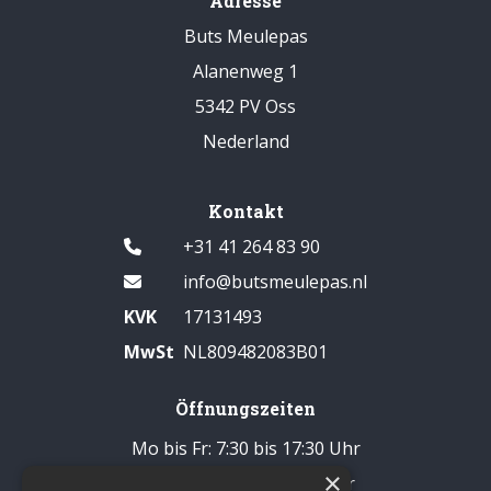
Adresse
Buts Meulepas
Alanenweg 1
5342 PV Oss
Nederland
Kontakt
+31 41 264 83 90
info@butsmeulepas.nl
KVK
17131493
MwSt
NL809482083B01
Öffnungszeiten
Mo bis Fr: 7:30 bis 17:30 Uhr
×
Samstag: 8:00 bis 14:00 Uhr