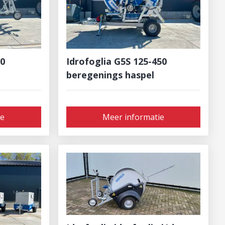
50
Idrofoglia G5S 125-450
beregenings haspel
ie
Meer informatie