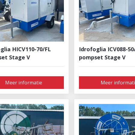
oglia HICV110-70/FL
Idrofoglia ICV088-50
et Stage V
pompset Stage V
Meer informatie
Meer informat