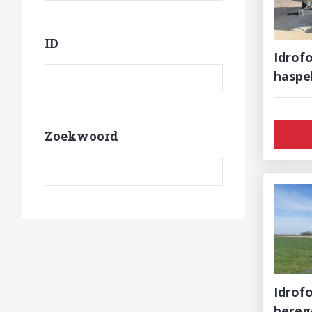
ID
Idrofo
Product ID
haspe
Zoekwoord
Zoekwoord
Idrofogl
bereg