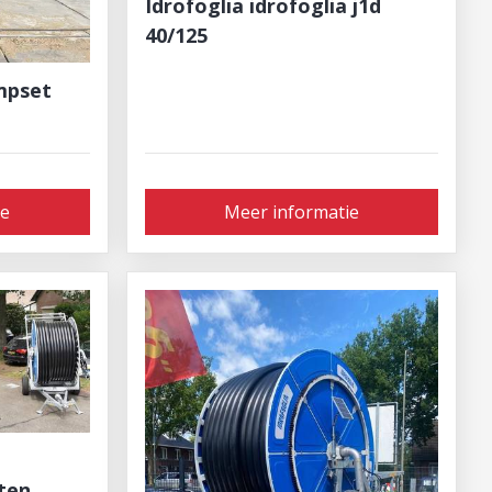
Idrofoglia idrofoglia j1d
40/125
mpset
ie
Meer informatie
ten