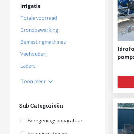
Irrigatie
Totale voorraad
Grondbewerking
Bemestingmachines
Idrof
Veehouderij
pomps
Laders
Toon meer
Sub Categorieën
Beregeningsapparatuur
Irrigatiesystemen