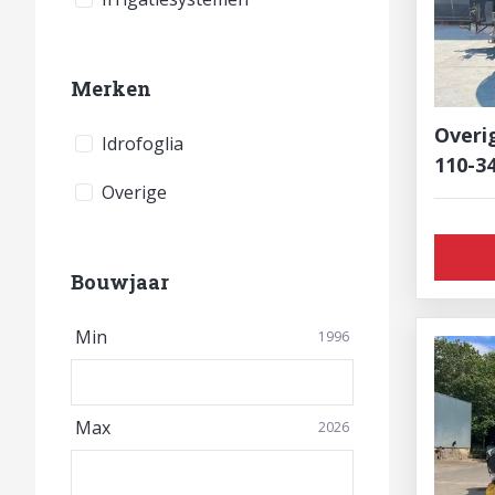
Merken
Overi
Idrofoglia
110-3
Overige
Bouwjaar
Min
1996
Max
2026