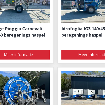
ge Pioggia Carnevali
Idrofoglia IG3 140/4
40 beregenings haspel
beregenings haspel
Meer informatie
Meer informat