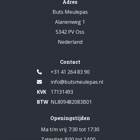
Adres
Buts Meulepas
Alanenweg 1
5342 PV Oss
Nederland
Contact
+31 41 264 83 90
info@butsmeulepas.nl
KVK
17131493
BTW
NL809482083B01
Openingstijden
Ma t/m vrij: 7:30 tot 17:30
Zaterdag: 8:00 tot 14:00