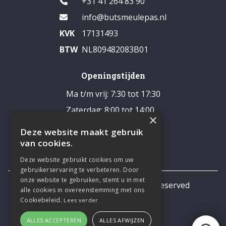
+31 41 264 83 90
info@butsmeulepas.nl
KVK
17131493
BTW
NL809482083B01
Openingstijden
Ma t/m vrij: 7:30 tot 17:30
Zaterdag: 8:00 tot 14:00
×
Pauze: 12:30 - 13:00
Deze website maakt gebruik
Zondag: gesloten
van cookies.
Deze website gebruikt cookies om uw
gebruikerservaring te verbeteren. Door
onze website te gebruiken, stemt u in met
© 2026 TNL Business All rights reserved
alle cookies in overeenstemming met ons
Privacy statement
Cookiebeleid.
Lees verder
ALLES ACCEPTEREN
ALLES AFWIJZEN