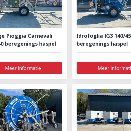
ge Pioggia Carnevali
Idrofoglia IG3 140/4
40 beregenings haspel
beregenings haspel
Meer informatie
Meer informat