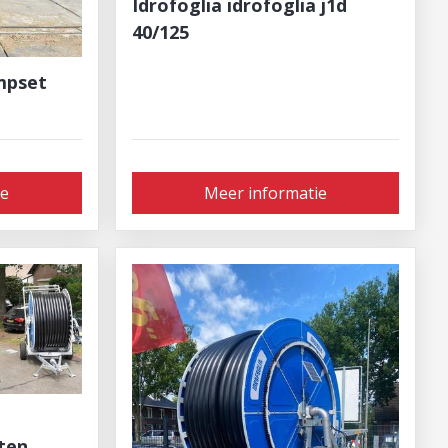
Idrofoglia idrofoglia j1d
40/125
mpset
ie
Meer informatie
ten