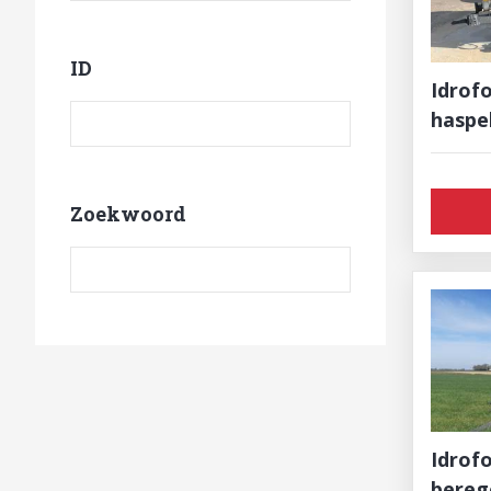
ID
Idrofo
Product ID
haspe
Zoekwoord
Zoekwoord
Idrofogl
bereg