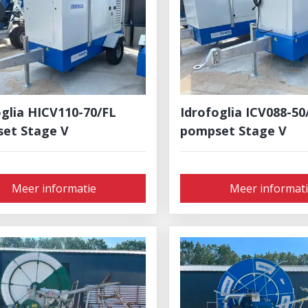
oglia HICV110-70/FL
Idrofoglia ICV088-50
et Stage V
pompset Stage V
Meer informatie
Meer informat