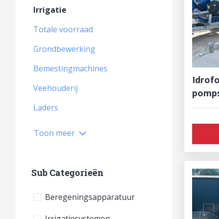
Irrigatie
Totale voorraad
Grondbewerking
Bemestingmachines
Idrof
Veehouderij
pomps
Laders
Toon meer
Sub Categorieën
Beregeningsapparatuur
Irrigatiesystemen