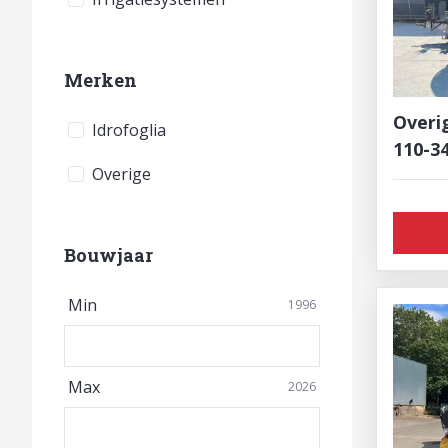
Merken
Overi
Idrofoglia
110-3
Overige
Bouwjaar
Min
1996
Max
2026