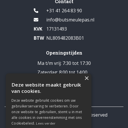
Contact
+31 41 264 83 90
info@butsmeulepas.nl
KVK
17131493
BTW
NL809482083B01
Openingstijden
Ma t/m vrij: 7:30 tot 17:30
Zaterdag: 8:00 tot 14:00
×
Pauze: 12:30 - 13:00
Deze website maakt gebruik
Zondag: gesloten
van cookies.
Deze website gebruikt cookies om uw
gebruikerservaring te verbeteren. Door
onze website te gebruiken, stemt u in met
© 2026 TNL Business All rights reserved
alle cookies in overeenstemming met ons
Privacy statement
Cookiebeleid.
Lees verder