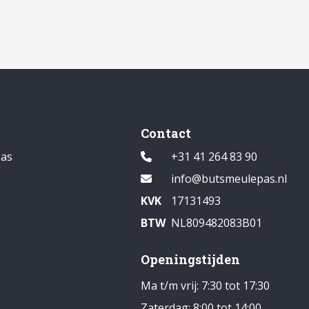
Contact
pas
+31 41 264 83 90
1
info@butsmeulepas.nl
KVK
17131493
BTW
NL809482083B01
Openingstijden
Ma t/m vrij: 7:30 tot 17:30
Zaterdag: 8:00 tot 14:00