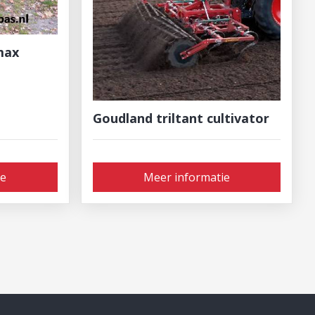
max
Goudland triltant cultivator
ie
Meer informatie