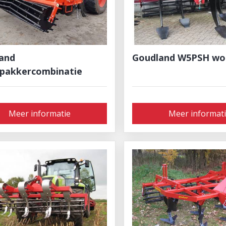
and
Goudland W5PSH wo
pakkercombinatie
Meer informatie
Meer informat