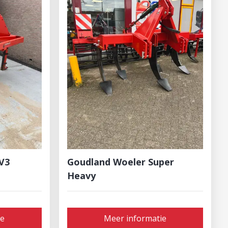
V3
Goudland Woeler Super
Heavy
ie
Meer informatie