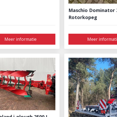
Maschio Dominator 
Rotorkopeg
Meer informatie
Meer informat
land i-plough 2500 I