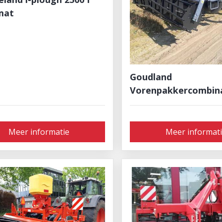
mat
Goudland
Vorenpakkercombin
Meer informatie
Meer informat