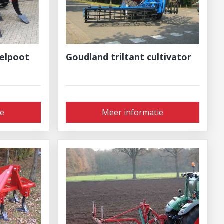
elpoot
Goudland triltant cultivator
ie
Meer informatie