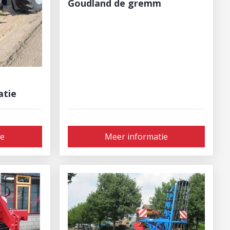
Goudland de gremm
atie
ie
Meer informatie