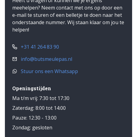
Heeft u vragen of kunnen we je ergens
verbeteren
meehelpen? Neem contact met ons op door een
• Inspanbussen in tanden voorkomen slijtage
e-mail te sturen of een belletje te doen naar het
van de breekbout
onderstaande nummer. Wij staan klaar om jou te
• Vervaardigd uit constructiestaal St 52-3
helpen!
• Degelijke constructie geschikt voor zware
belasting
+31 41 264 83 90
Met opties:
• Hydraulisch verstelbare kooirol 800 mm
info@butsmeulepas.nl
• Twee hydraulische uitheffende tanden
Stuur ons een Whatsapp
• LED verlichting met markeringsborden
Openingstijden
Ma t/m vrij: 7:30 tot 17:30
Zaterdag: 8:00 tot 14:00
Pauze: 12:30 - 13:00
Zondag: gesloten