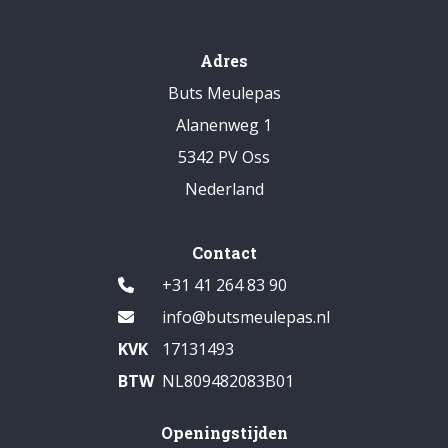
Adres
Buts Meulepas
Alanenweg 1
5342 PV Oss
Nederland
Contact
+31 41 264 83 90
info@butsmeulepas.nl
KVK
17131493
BTW
NL809482083B01
Openingstijden