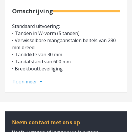
Omschrijving
Standaard uitvoering:
• Tanden in W-vorm (5 tanden)
• Verwisselbare mangaanstalen beitels van 280
mm breed
• Tanddikte van 30 mm
• Tandafstand van 600 mm
• Breekboutbeveiliging
• Vier bevestigingsgaten voor passende 3 punt
Toon meer
aanspanning
• Slagvaste poedercoating
Bijzondere kenmerken en voordelen:
• Vrije doorlaat bedraagt 1000 mm
• Ideaal voor het lostrekken van verdichte
Neem contact met ons op
grondlagen en de structuur van uw perceel te