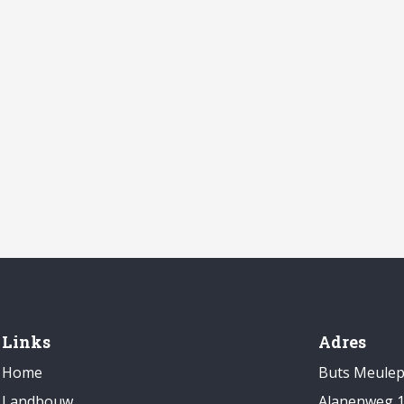
Links
Adres
Home
Buts Meule
Landbouw
Alanenweg 