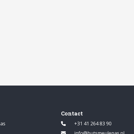
Contact
pas
+31 41 264 83 90
1
info@butsmeulepas.nl