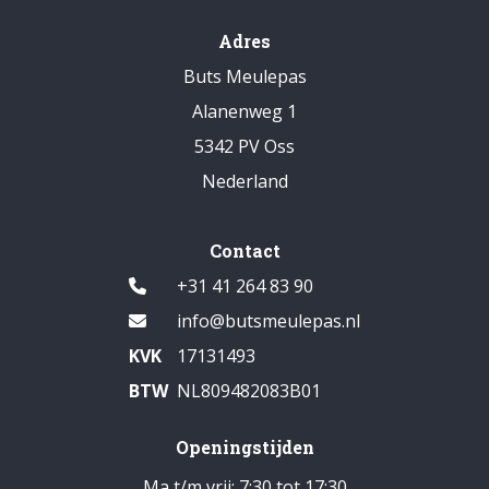
Adres
Buts Meulepas
Alanenweg 1
5342 PV Oss
Nederland
Contact
+31 41 264 83 90
info@butsmeulepas.nl
KVK
17131493
BTW
NL809482083B01
Openingstijden
Ma t/m vrij: 7:30 tot 17:30