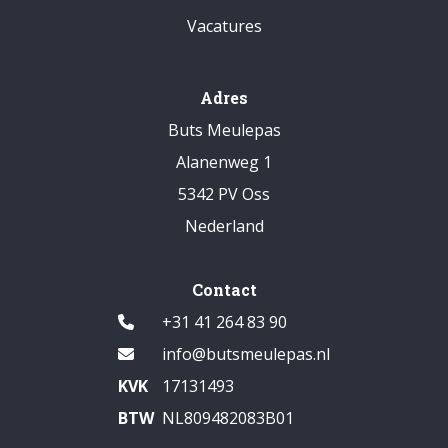
Vacatures
Adres
Buts Meulepas
Alanenweg 1
5342 PV Oss
Nederland
Contact
+31 41 264 83 90
info@butsmeulepas.nl
KVK
17131493
BTW
NL809482083B01