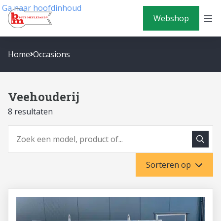
Ga naar hoofdinhoud
Webshop
Home
Occasions
Veehouderij
8 resultaten
Zoeke
Zoeken
Sorteren op