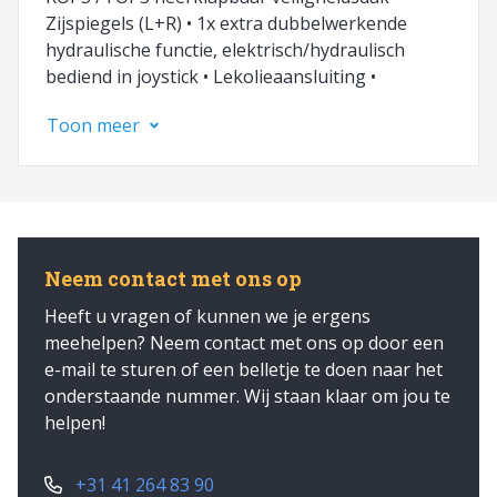
Zijspiegels (L+R) • 1x extra dubbelwerkende
hydraulische functie, elektrisch/hydraulisch
bediend in joystick • Lekolieaansluiting •
Arretering op mechanische functie enkelzijdig •
Toon meer
Wegspecificatie NL • Verkeersverlichting
(halogeen) • Kentekenplaathouder met
verlichting • Joystick lock, mechanisch • 1x extra
werklamp voor op veiligheidsdak (halogeen) • 1x
extra werklamp achter op veiligheidsdak
(halogeen) • Contragewicht achterop (90 kg)
Neem contact met ons op
Tevens elk type aanbouwdeel leverbaar. Op
Heeft u vragen of kunnen we je ergens
zoek naar een ander model? Wij zijn officieel
meehelpen? Neem contact met ons op door een
Giant dealer! Neem contact met ons op!
e-mail te sturen of een belletje te doen naar het
onderstaande nummer. Wij staan klaar om jou te
helpen!
+31 41 264 83 90