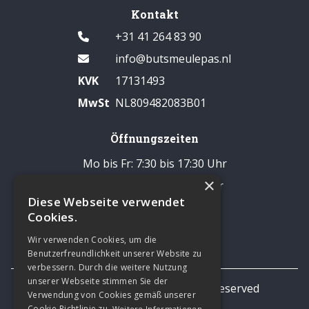
Kontakt
+31 41 264 83 90
info@butsmeulepas.nl
KVK
17131493
MwSt
NL809482083B01
Öffnungszeiten
Mo bis Fr: 7:30 bis 17:30 Uhr
×
Samstag: 8:00 bis 14:00 Uhr
Diese Webseite verwendet
Pause: 12:30 - 13:00 Uhr
Cookies.
Sonntags geschlossen
Wir verwenden Cookies, um die
Benutzerfreundlichkeit unserer Website zu
verbessern. Durch die weitere Nutzung
unserer Webseite stimmen Sie der
© 2026 TNL Business All rights reserved
Verwendung von Cookies gemäß unserer
Privacy statement
Cookie-Richtlinie zu.
Weitere Informationen